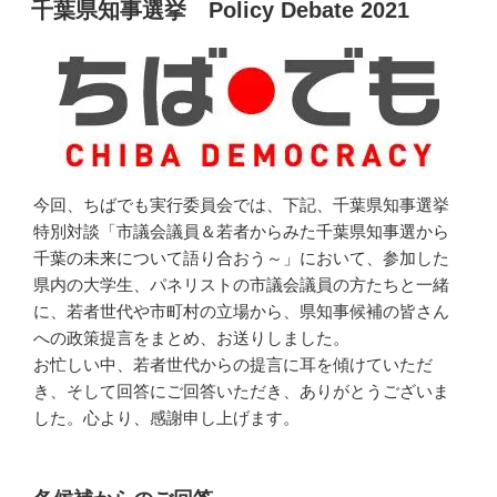
稿
千葉県知事選挙 Policy Debate 2021
日:
今回、ちばでも実行委員会では、下記、千葉県知事選挙
特別対談「市議会議員＆若者からみた千葉県知事選から
千葉の未来について語り合おう～」において、参加した
県内の大学生、パネリストの市議会議員の方たちと一緒
に、若者世代や市町村の立場から、県知事候補の皆さん
への政策提言をまとめ、お送りしました。
お忙しい中、若者世代からの提言に耳を傾けていただ
き、そして回答にご回答いただき、ありがとうございま
した。心より、感謝申し上げます。