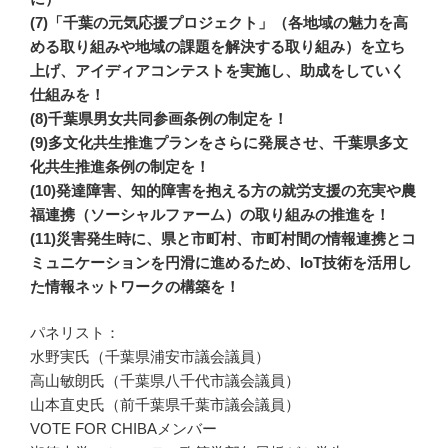
(7)「千葉の元気応援プロジェクト」（各地域の魅力を高
める取り組みや地域の課題を解決する取り組み）を立ち
上げ、アイディアコンテストを実施し、助成をしていく
仕組みを！
(8)千葉県男女共同参画条例の制定を！
(9)多文化共生推進プランをさらに発展させ、千葉県多文
化共生推進条例の制定を！
(10)発達障害、知的障害を抱える方の就労支援の充実や農
福連携（ソーシャルファーム）の取り組みの推進を！
(11)災害発生時に、県と市町村、市町村間の情報連携とコ
ミュニケーションを円滑に進めるため、IoT技術を活用し
た情報ネットワークの構築を！
パネリスト：
水野実氏（千葉県浦安市議会議員）
高山敏朗氏（千葉県八千代市議会議員）
山本直史氏（前千葉県千葉市議会議員）
VOTE FOR CHIBAメンバー