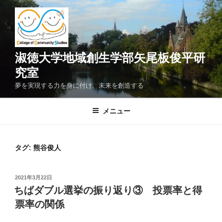
コ
ン
テ
ン
ツ
淑徳大学地域創生学部矢尾板俊平研
へ
究室
ス
夢を実現する力を身に付け、未来を創造する
キ
ッ
メニュー
プ
タグ:
熊谷俊人
投
2021年3月22日
稿
ちばダブル選挙の振り返り③ 投票率と得
日:
票率の関係