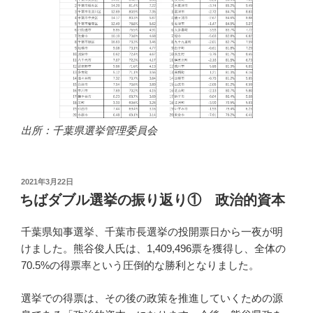
出所：千葉県選挙管理委員会
投
2021年3月22日
稿
ちばダブル選挙の振り返り① 政治的資本
日:
千葉県知事選挙、千葉市長選挙の投開票日から一夜が明
けました。熊谷俊人氏は、1,409,496票を獲得し、全体の
70.5%の得票率という圧倒的な勝利となりました。
選挙での得票は、その後の政策を推進していくための源