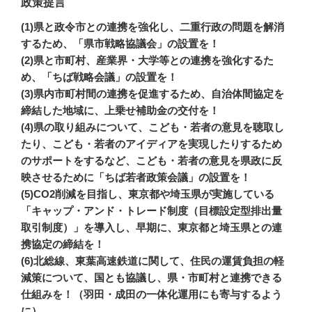
政策提言
(1)県と政令市との連携を強化し、二重行政の問題を解消
するため、「県市戦略協議会」の設置を！
(2)県と市町村、産業界・大学等との連携を強化するた
め、「ちば戦略会議」の設置を！
(3)県内市町村間の連携を促進するため、自治体間協定を
締結した地域に、上乗せ補助金の交付を！
(4)県の取り組みについて、こども・若者の意見を聴取し
たり、こども・若者のアイディアを実現したりするため
のサポートをするなど、こども・若者の意見を県政に反
映させるために「ちば若者政策会議」の設置を！
(5)CO2削減を目指し、東京都や埼玉県が実施している
「キャップ・アンド・トレード制度（目標設定型排出量
取引制度）」を導入し、早期に、東京都と埼玉県との連
携協定の締結を！
(6)北総線、東葉高速鉄道に関して、住民の運賃負担の軽
減策について、国とも協議し、県・市町村と連携できる
仕組みを！（羽田・成田の一体化運用にも寄与するよう
に）