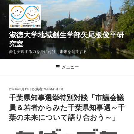
コ
ン
テ
ン
ツ
淑徳大学地域創生学部矢尾板俊平研
へ
究室
ス
夢を実現する力を身に付け、未来を創造する
キ
ッ
メニュー
プ
投
2021年3月13日
投稿者:
WPMASTER
稿
千葉県知事選挙特別対談「市議会議
日:
員＆若者からみた千葉県知事選～千
葉の未来について語り合おう～」