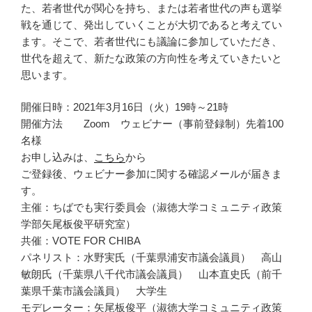
た、若者世代が関心を持ち、または若者世代の声も選挙
戦を通じて、発出していくことが大切であると考えてい
ます。そこで、若者世代にも議論に参加していただき、
世代を超えて、新たな政策の方向性を考えていきたいと
思います。
開催日時：2021年3月16日（火）19時～21時
開催方法 Zoom ウェビナー（事前登録制）先着100
名様
お申し込みは、
こちら
から
ご登録後、ウェビナー参加に関する確認メールが届きま
す。
主催：ちばでも実行委員会（淑徳大学コミュニティ政策
学部矢尾板俊平研究室）
共催：VOTE FOR CHIBA
パネリスト：水野実氏（千葉県浦安市議会議員） 高山
敏朗氏（千葉県八千代市議会議員） 山本直史氏（前千
葉県千葉市議会議員） 大学生
モデレーター：矢尾板俊平（淑徳大学コミュニティ政策