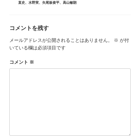
グ
直史
、
水野実
、
矢尾板俊平
、
高山敏朗
リ
ー
コメントを残す
メールアドレスが公開されることはありません。
※
が付
いている欄は必須項目です
コメント
※