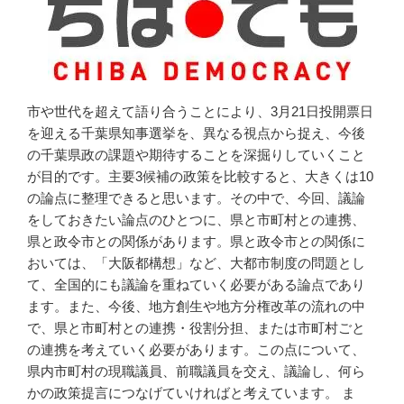
市や世代を超えて語り合うことにより、3月21日投開票日
を迎える千葉県知事選挙を、異なる視点から捉え、今後
の千葉県政の課題や期待することを深掘りしていくこと
が目的です。主要3候補の政策を比較すると、大きくは10
の論点に整理できると思います。その中で、今回、議論
をしておきたい論点のひとつに、県と市町村との連携、
県と政令市との関係があります。県と政令市との関係に
おいては、「大阪都構想」など、大都市制度の問題とし
て、全国的にも議論を重ねていく必要がある論点であり
ます。また、今後、地方創生や地方分権改革の流れの中
で、県と市町村との連携・役割分担、または市町村ごと
の連携を考えていく必要があります。この点について、
県内市町村の現職議員、前職議員を交え、議論し、何ら
かの政策提言につなげていければと考えています。 ま