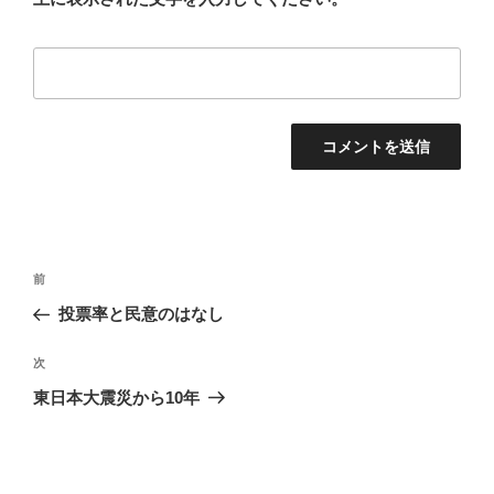
投
前
前
稿
の
投票率と民意のはなし
ナ
投
ビ
稿
次
次
ゲ
の
東日本大震災から10年
投
ー
稿
シ
ョ