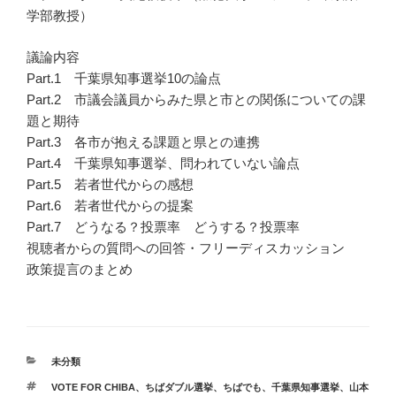
学部教授）
議論内容
Part.1 千葉県知事選挙10の論点
Part.2 市議会議員からみた県と市との関係についての課
題と期待
Part.3 各市が抱える課題と県との連携
Part.4 千葉県知事選挙、問われていない論点
Part.5 若者世代からの感想
Part.6 若者世代からの提案
Part.7 どうなる？投票率 どうする？投票率
視聴者からの質問への回答・フリーディスカッション
政策提言のまとめ
カ
未分類
テ
タ
VOTE FOR CHIBA
、
ちばダブル選挙
、
ちばでも
、
千葉県知事選挙
、
山本
ゴ