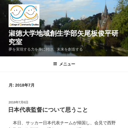
コ
ン
テ
ン
ツ
淑徳大学地域創生学部矢尾板俊平研
へ
究室
ス
夢を実現する力を身に付け、未来を創造する
キ
ッ
メニュー
プ
月:
2018年7月
投
2018年7月6日
稿
日本代表監督について思うこと
日:
本日、サッカー日本代表チームが帰国し、会見で西野