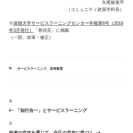
矢尾板俊平
（コミュニティ政策学科長）
※
淑徳大学サービスラーニングセンター年報第6号（2016
年3月発行）
「巻頭言」に掲載
（一部、加筆・修正）
カ
サービスラーニング
、
高等教育
テ
ゴ
リ
ー
投
前
前
稿
の
「知行合一」とサービスラーニング
ナ
投
ビ
稿
次
次
ゲ
の
他者の存在を通じて、自己の存在に気づく