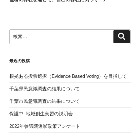
投
ー
稿
シ
ョ
ン
検
検
索
索:
最近の投稿
根拠ある投票選択（Evidence Based Voting）を目指して
千葉県民意識調査の結果について
千葉市民意識調査の結果について
保護中: 地域創生実習の説明会
2022年参議院選挙政策アンケート