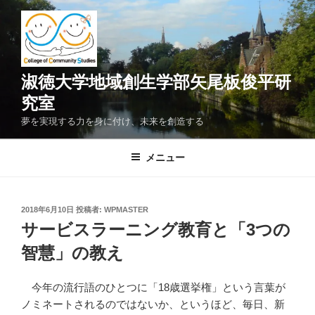
コ
ン
テ
ン
ツ
淑徳大学地域創生学部矢尾板俊平研
へ
究室
ス
夢を実現する力を身に付け、未来を創造する
キ
ッ
メニュー
プ
投
2018年6月10日
投稿者:
WPMASTER
稿
サービスラーニング教育と「3つの
日:
智慧」の教え
今年の流行語のひとつに「18歳選挙権」という言葉が
ノミネートされるのではないか、というほど、毎日、新