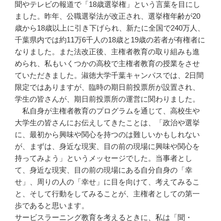
聞やテレビの報道で「18歳選挙権」という言葉を目にし
ました。昨年、公職選挙法が改正され、選挙権年齢が20
歳から18歳以上に引き下げられ、新たに全国で240万人、
千葉県内では約11万6千人の18歳と19歳の若者が有権者に
なりました。また法改正後、主権者教育の取り組みも進
められ、私もいくつかの高校で主権者教育の授業をさせ
ていただきました。淑徳大学千葉キャンパスでは、2日間
限定ではありますが、臨時の期日前投票所が設置され、
学生の皆さんが、期日前投票所の運営に関わりました。
私自身が主権者教育のプログラムを通じて、高校生や
大学生の皆さんにお伝えしてきたことは、「政治や選挙
に、最初から興味や関心を持つのは難しいかもしれない
が、まずは、身近な現実、目の前の現場に興味や関心を
持ってみよう」というメッセージでした。当事者とし
て、身近な現実、目の前の現場にある自分自身の「幸
せ」、周りの人の「幸せ」に目を向けて、考えてみるこ
と、そして行動をしてみることが、主権者としての第一
歩であると思います。
サービスラーニング教育を考えるときに、私は「聞・