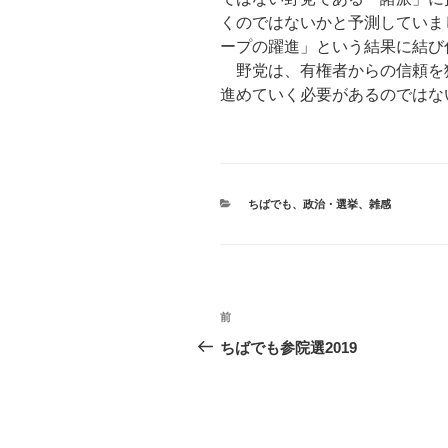
くのではないかと予測していま
ープの躍進」という結果に結び
野党は、有権者からの信頼を
進めていく必要があるのではな
カ
ちばでも
、
政治・選挙
、
雑感
テ
ゴ
リ
ー
投
前
前
稿
の
ちばでも参院選2019
投
ナ
稿
ビ