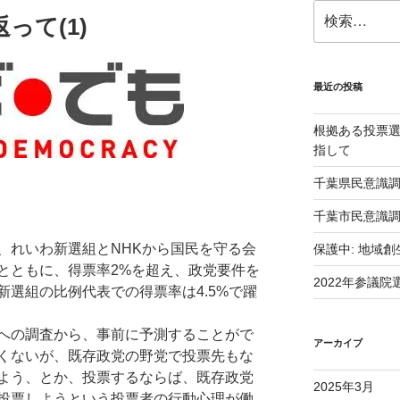
検
って(1)
索:
最近の投稿
根拠ある投票選択（E
指して
千葉県民意識
千葉市民意識
れいわ新選組とNHKから国民を守る会
保護中: 地域
とともに、得票率2%を超え、政党要件を
2022年参議
選組の比例代表での得票率は4.5%で躍
への調査から、事前に予測することがで
アーカイブ
くないが、既存政党の野党で投票先もな
よう、とか、投票するならば、既存政党
2025年3月
投票しようという投票者の行動心理が働