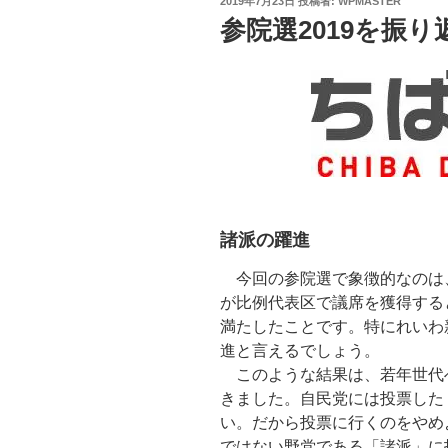
投
2019年7月23日
投稿者:
WPMASTER
稿
参院選2019を振り返
日:
諸派の躍進
今回の参院選で象徴的なのは、
が比例代表区で議席を獲得する
満たしたことです。特にれいわ新
進と言えるでしょう。
このような結果は、若年世代
きました。自民党には投票した
い。だから投票に行くのをやめ
ではない野党である「諸派」に