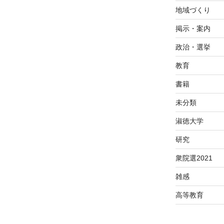
地域づくり
掲示・案内
政治・選挙
教育
書籍
未分類
淑徳大学
研究
衆院選2021
雑感
高等教育