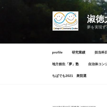
コ
ン
テ
淑徳
ン
ツ
夢を実現す
へ
ス
キ
ッ
profile
研究業績
担当科
プ
地方創生「夢」塾
自治体コン
ちばでも2021 衆院選