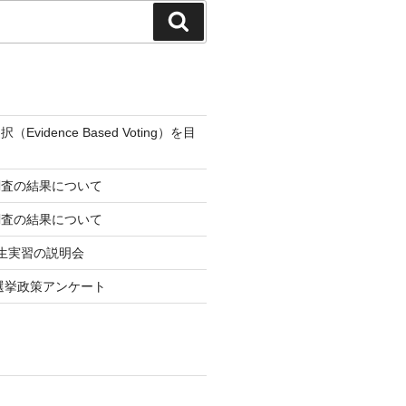
検
索
vidence Based Voting）を目
調査の結果について
調査の結果について
創生実習の説明会
院選挙政策アンケート