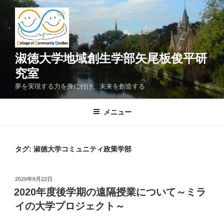
コ
ン
テ
ン
ツ
淑徳大学地域創生学部矢尾板俊平研
へ
究室
ス
夢を実現する力を身に付け、未来を創造する
キ
ッ
メニュー
プ
タグ:
淑徳大学コミュニティ政策学部
投
2020年9月22日
稿
2020年度後学期の遠隔授業について～ミラ
日:
イの大学プロジェクト～