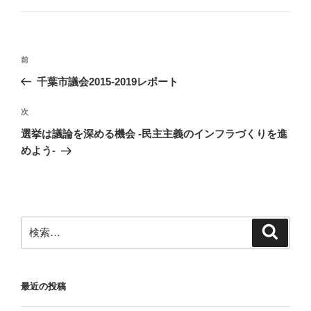
ゴ
リ
ー
投
前
前
稿
の
千葉市議会2015‐2019レポート
ナ
投
ビ
稿
次
次
ゲ
の
選挙は議論を深める機会 -民主主義のインフラづくりを進
投
ー
めよう-
稿
シ
ョ
ン
検
検
索
索:
最近の投稿