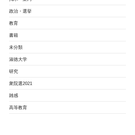
政治・選挙
教育
書籍
未分類
淑徳大学
研究
衆院選2021
雑感
高等教育