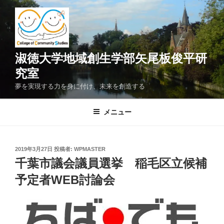
コ
ン
テ
ン
ツ
淑徳大学地域創生学部矢尾板俊平研
へ
究室
ス
夢を実現する力を身に付け、未来を創造する
キ
ッ
メニュー
プ
投
2019年3月27日
投稿者:
WPMASTER
稿
千葉市議会議員選挙 稲毛区立候補
日:
予定者WEB討論会