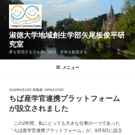
コ
ン
テ
ン
ツ
淑徳大学地域創生学部矢尾板俊平研
へ
究室
ス
夢を実現する力を身に付け、未来を創造する
キ
ッ
メニュー
プ
投
2018年8月10日
投稿者:
WPMASTER
稿
ちば産学官連携プラットフォーム
日:
が設立されました
この2年間、私にとっても大きな仕事の一つであった
「ちば産学官連携プラットフォーム」が、8月9日に設立