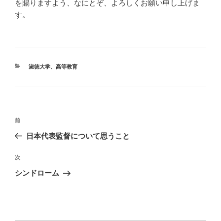
を賜りますよう、なにとぞ、よろしくお願い申し上げま
す。
カ
淑徳大学
、
高等教育
テ
ゴ
リ
ー
投
前
前
稿
の
日本代表監督について思うこと
ナ
投
ビ
稿
次
次
ゲ
の
シンドローム
投
ー
稿
シ
ョ