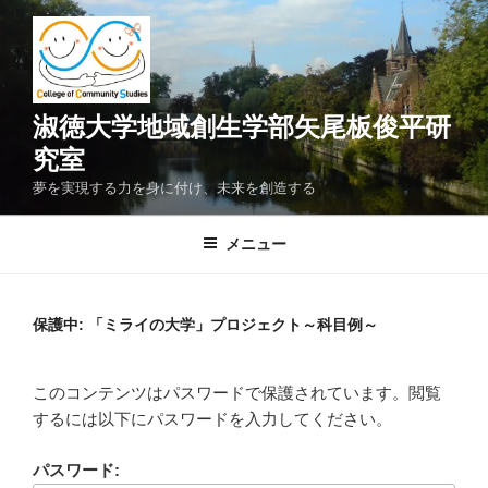
コ
ン
テ
ン
ツ
淑徳大学地域創生学部矢尾板俊平研
へ
究室
ス
夢を実現する力を身に付け、未来を創造する
キ
ッ
メニュー
プ
保護中: 「ミライの大学」プロジェクト～科目例～
このコンテンツはパスワードで保護されています。閲覧
するには以下にパスワードを入力してください。
パスワード: