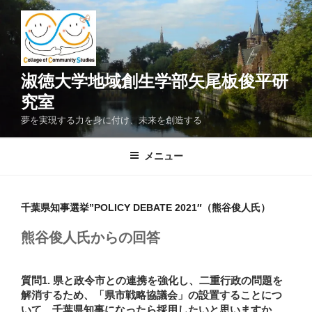
コ
ン
テ
ン
ツ
淑徳大学地域創生学部矢尾板俊平研
へ
究室
ス
夢を実現する力を身に付け、未来を創造する
キ
ッ
メニュー
プ
千葉県知事選挙”POLICY DEBATE 2021″（熊谷俊人氏）
熊谷俊人氏からの回答
質問1. 県と政令市との連携を強化し、二重行政の問題を
解消するため、「県市戦略協議会」の設置することにつ
いて、千葉県知事になったら採用したいと思いますか、