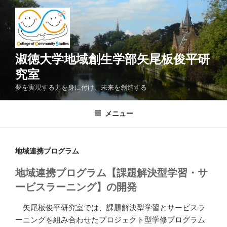
コ
ン
テ
ン
ツ
淑徳大学地域創生学部矢尾板俊平研
へ
究室
ス
夢を実現する力を身に付け、未来を創造する
キ
ッ
メニュー
プ
地域連携プログラム
地域連携プログラム【課題解決型学習・サ
ービスラーニング】の開発
矢尾板俊平研究室では、課題解決型学習とサービスラ
ーニングを組み合わせたプロジェクト型学修プログラム