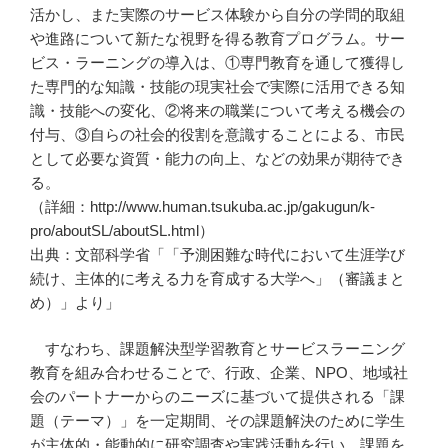
活かし、また実際のサービス体験から自分の学問的取組
や進路について新たな視野を得る教育プログラム。サー
ビス・ラーニングの導入は、①専門教育を通して獲得し
た専門的な知識・技能の現実社会で実際に活用できる知
識・技能への変化、②将来の職業について考える機会の
付与、③自らの社会的役割を意識することによる、市民
として必要な資質・能力の向上、などの効果が期待でき
る。
（詳細：http://www.human.tsukuba.ac.jp/gakugun/k-
pro/aboutSL/aboutSL.html）
出典：文部科学省「「予測困難な時代において生涯学び
続け、主体的に考える力を育成する大学へ」（審議まと
め）」より」
すなわち、課題解決型学習教育とサービスラーニング
教育を組み合わせることで、行政、企業、NPO、地域社
会のパートナーからのニーズに基づいて提供される「課
題（テーマ）」を一定期間、その課題解決のために学生
が主体的・能動的に研究調査や実践活動を行い、課題を