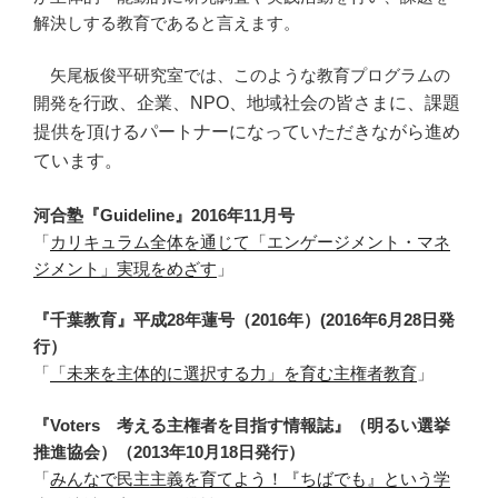
解決しする教育であると言えます。
矢尾板俊平研究室では、このような教育プログラムの
開発を
行政、企業、NPO、地域社会の皆さまに、課題
提供を頂けるパートナーになっていただきながら進め
ています。
河合塾『Guideline』2016年11月号
「
カリキュラム全体を通じて「エンゲージメント・マネ
ジメント」実現をめざす
」
『千葉教育』平成28年蓮号（2016年）(2016年6月28日発
行）
「
「未来を主体的に選択する力」を育む主権者教育
」
『Voters 考える主権者を目指す情報誌』（明るい選挙
推進協会）（2013年10月18日発行）
「
みんなで民主主義を育てよう！『ちばでも』という学