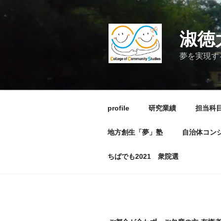
コ
ン
テ
淑徳
ン
ツ
夢を実現す
へ
ス
キ
ッ
profile
研究業績
担当科
プ
地方創生「夢」塾
自治体コン
ちばでも2021 衆院選