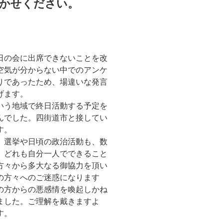
かせください。
日の会に出席できないことを改
空気が分からない中でのアンケ
りであったため、場違いな発言
げます。
いう地域で終日活動する予定を
んでした。四街道市と接してい
す。
、選挙や日頃の政治活動も、数
。どれも自分一人でできること
方々から多大なる御協力を頂い
の方々へのご迷惑になります
の方からの悪感情を喚起しかね
ました。ご理解を戴きますよ
す。