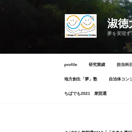
コ
ン
テ
淑徳
ン
ツ
夢を実現す
へ
ス
キ
ッ
profile
研究業績
担当科
プ
地方創生「夢」塾
自治体コン
ちばでも2021 衆院選